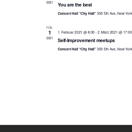
2021
You are the best
e
n
Concert Hall “City Hall”
350 5th Ave, New Yor
.
FEB.
1
1. Februar 2021 @ 8:00
-
2. März 2021 @ 17:00
2021
Self-Improvement meetups
Concert Hall “City Hall”
350 5th Ave, New Yor