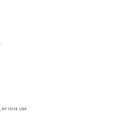
.
k, NY 10118, USA