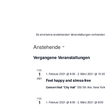
Es sind keine anstehenden Veranstaltungen vorhanden
Anstehende
D
Vergangene Veranstaltungen
a
t
FEB.
u
1
1. Februar 2021 @ 8:00
-
2. März 2021 @ 15:30
m
2021
Feel happy and stress-free
w
Concert Hall “City Hall”
350 5th Ave, New Yor
ä
h
FEB.
1
1. Februar 2021 @ 8:00
-
2. März 2021 @ 8:00
l