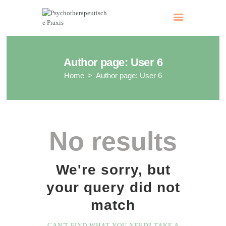
Psychotherapeutische Praxis
Dr. med. Ruth Sodl-Warter
Author page: User 6
Home
Author page: User 6
No results
We're sorry, but
your query did not
match
CAN'T FIND WHAT YOU NEED? TAKE A