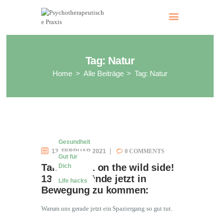
Psychotherapeutische Praxis
Dr. med. Ruth Sodl-Warter
Tag: Natur
Home
Alle Beiträge
Tag: Natur
Gesundheit
13. FEBRUAR 2021
0
COMMENTS
Gut für
Take a walk on the wild side!
Dich
13 gute Gründe jetzt in
Life hacks
Bewegung zu kommen:
Warum uns gerade jetzt ein Spaziergang so gut tut.